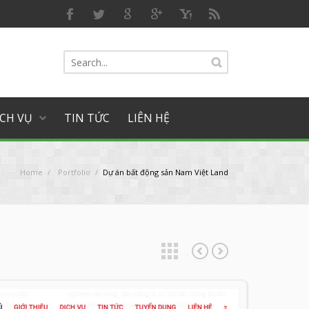
ỊCH VỤ
TIN TỨC
LIÊN HỆ
Home
/
Portfolio
/
Dự án bất động sản Nam Việt Land
Dự án tin tức 365
Dự án ô tô Ford Thanh Hóa