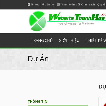
Tin tức
|
Liên hệ
|
Thanh toán
|
Facebook
Chính sách - Quy đ
Twitter
Googl
TRANG CHỦ
GIỚI THIỆU
THIẾT KẾ 
Dự Án
DỰ
THÔNG TIN