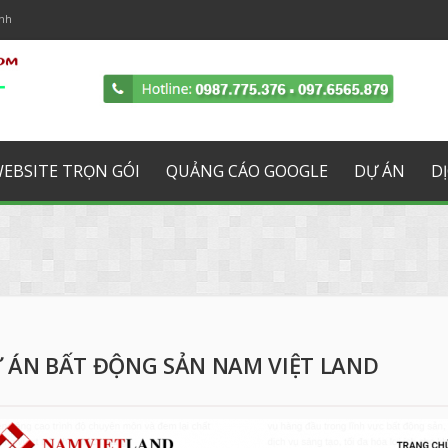
ịnh
e
Google Plus
Yahoo
RSS
WEBSITE TRỌN GÓI
QUẢNG CÁO GOOGLE
DỰ ÁN
D
 ÁN BẤT ĐỘNG SẢN NAM VIỆT LAND