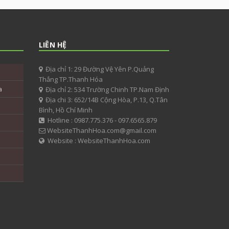
LIÊN HỆ
Địa chỉ 1: 29 Đường Vệ Yên P.Quảng
Thắng TP.Thanh Hóa
a
Địa chỉ 2: 534 Trường Chinh TP.Nam Định
Địa chi 3: 652/14B Cộng Hòa, P.13, Q.Tân
Bình, Hồ Chí Minh
Hotline : 0987.775.376 - 097.6565.879
WebsiteThanhHoa.com@gmail.com
Website : WebsiteThanhHoa.com