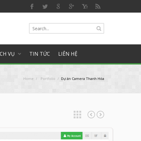
ỊCH VỤ
TIN TỨC
LIÊN HỆ
Home
/
Portfolio
/
Dự án Camera Thanh Hóa
Dự án Công Ty Du Lịch An Bình Phát Thanh Hóa
Dự án Ô Tô Kia Thanh Hóa