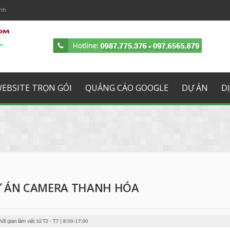
ịnh
e
Google Plus
Yahoo
RSS
WEBSITE TRỌN GÓI
QUẢNG CÁO GOOGLE
DỰ ÁN
D
 ÁN CAMERA THANH HÓA