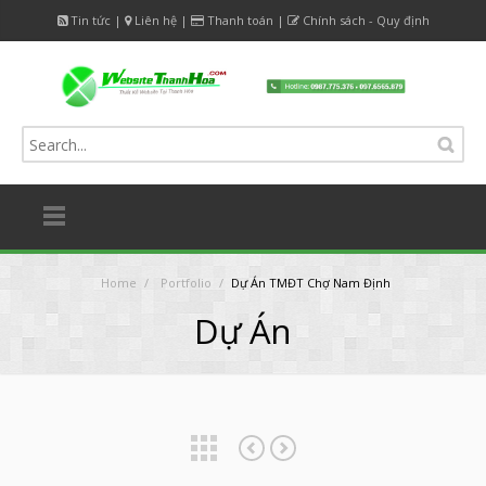
Tin tức
|
Liên hệ
|
Thanh toán
|
Chính sách - Quy định
Home
/
Portfolio
/
Dự Án TMĐT Chợ Nam Định
Dự Án
Dự án bất động sản 36
Dự Án Shop Hằng Nga