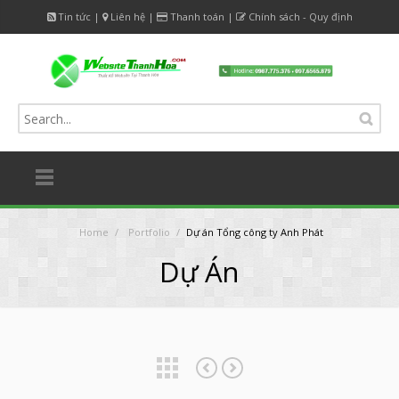
Tin tức
|
Liên hệ
|
Thanh toán
|
Chính sách - Quy định
Home
/
Portfolio
/
Dự án Tổng công ty Anh Phát
Dự Án
Dự án Milk36
Dự án Thế Giới Mobile