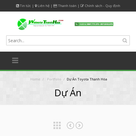
Tin tức
|
Liên hệ
|
Thanh toán
|
Chính sách - Quy định
Home
/
Portfolio
/
Dự Án Toyota Thanh Hóa
Dự Án
Dự án Bệnh Viện Nội Tiết Thanh Hóa
Dự Án T-Home Thanh Hóa