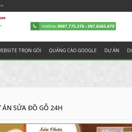
ịnh
e
Google Plus
Yahoo
RSS
WEBSITE TRỌN GÓI
QUẢNG CÁO GOOGLE
DỰ ÁN
D
 ÁN SỬA ĐỒ GỖ 24H