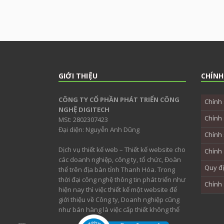
GIỚI THIỆU
CHÍNH
CÔNG TY CỔ PHẦN PHÁT TRIỂN CÔNG
Chính 
NGHỆ DIGITECH
Chính 
MSt: 2802307423
Đại diện: Nguyễn Anh Dũng
Chính 
Dịch vụ thiết kế web – Thiết kế website cho
Chính 
các doanh nghiệp, công ty, tổ chức, Đoàn
Quy đ
thể trên địa bàn tỉnh Thanh Hóa. Trong
thời đại công nghệ thông tin phát triển như
Chính
hiện nay thì việc thiết kế một website để
giới thiệu về Công ty, Doanh nghiệp cũng
như bán hàng là việc cấp thiết không thể