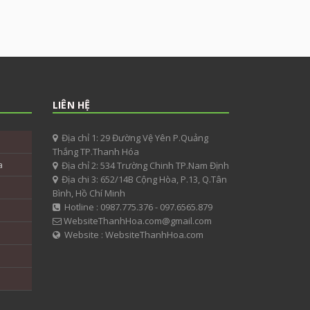
LIÊN HỆ
Địa chỉ 1: 29 Đường Vệ Yên P.Quảng
Thắng TP.Thanh Hóa
a
Địa chỉ 2: 534 Trường Chinh TP.Nam Định
Địa chi 3: 652/14B Cộng Hòa, P.13, Q.Tân
Bình, Hồ Chí Minh
Hotline : 0987.775.376 - 097.6565.879
WebsiteThanhHoa.com@gmail.com
Website : WebsiteThanhHoa.com