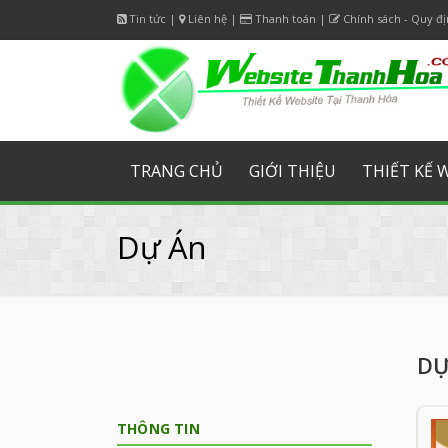
Tin tức
|
Liên hệ
|
Thanh toán
|
Facebook
Chính sách - Quy đ
Twitter
Googl
TRANG CHỦ
GIỚI THIỆU
THIẾT KẾ 
Dự Án
DỰ
THÔNG TIN