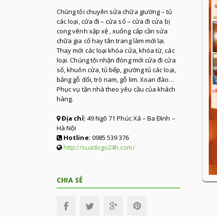
Chúng tôi chuyên sửa chữa giường – tủ
các loại, cửa đi – cửa sổ – cửa đi cửa bị
cong vênh xập xệ , xuống cấp cần sửa
chữa gia cố hay tân trang làm mới lại.
Thay mới các loại khóa cửa, khóa từ, các
loại. Chúng tôi nhận đóng mới cửa đi cửa
sổ, khuôn cửa, tủ bếp, giường tủ các loại,
bằng gỗ dổi, trò nam, gỗ lim. Xoan đào…
Phục vụ tận nhà theo yêu cầu của khách
hàng.
Địa chỉ:
49 Ngõ 71 Phúc Xá – Ba Đình –
Hà Nội
Hotline:
0985 539 376
http://suadogo24h.com/
CHIA SẺ