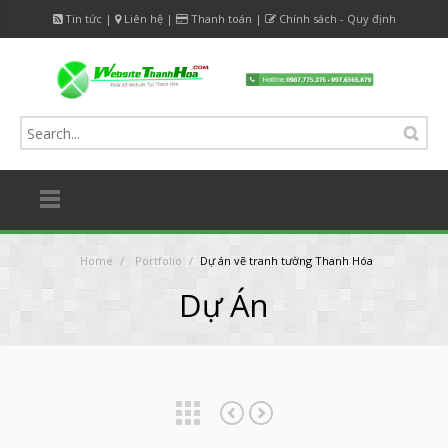
Tin tức
|
Liên hệ
|
Thanh toán
|
Chính sách - Quy định
Home
/
Portfolio
/
Dự án vẽ tranh tường Thanh Hóa
Dự Án
Dự án in quà tặng Thanh Hóa
Dự án sửa đồ gỗ 24h